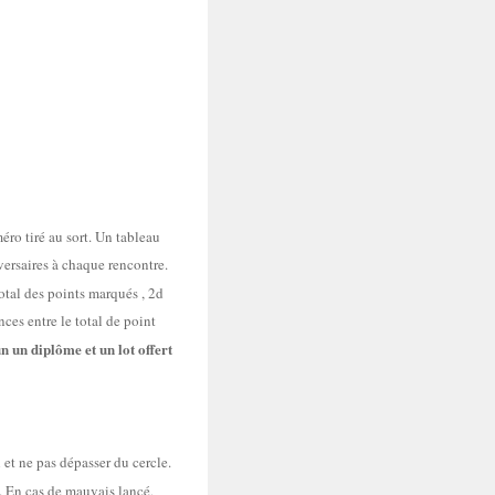
éro tiré au sort. Un tableau
ersaires à chaque rencontre.
otal des points marqués , 2d
nces entre le total de point
 un diplôme et un lot offert
 et ne pas dépasser du cercle.
). En cas de mauvais lancé,