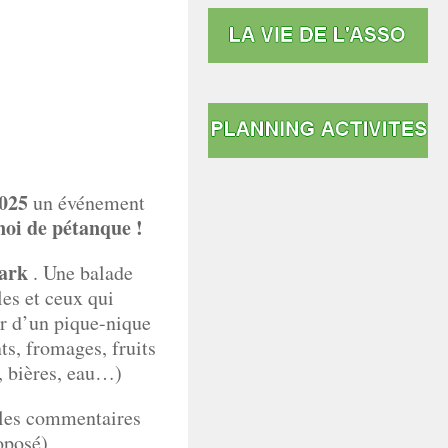
025
un événement
noi de pétanque
!
ark
. Une balade
les et ceux qui
ur d’un pique-nique
s, fromages, fruits
é, bières, eau…)
 les commentaires
oposé)