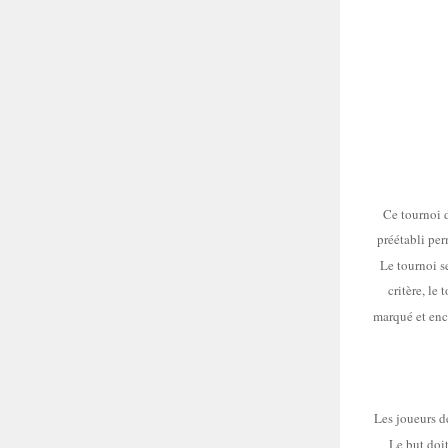
Ce tournoi d
préétabli per
Le tournoi s
critère, le 
marqué et enc
Les joueurs de
Le but doit