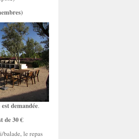
membres)
e est demandée
.
t de 30 €
i/balade, le repas