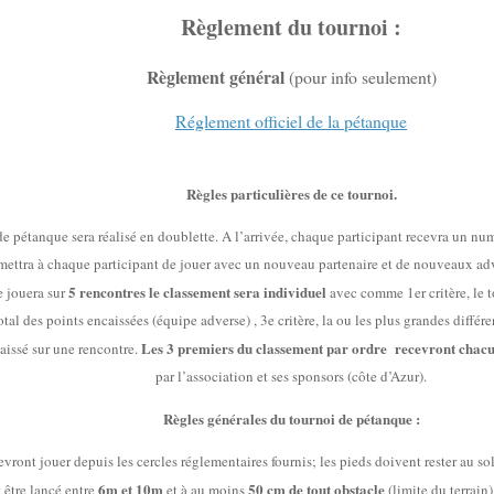
Règlement du tournoi :
Règlement général
(pour info seulement)
Réglement officiel
d
e
l
a
p
é
t
a
n
q
u
e
Règles particulières de ce tournoi.
e pétanque sera réalisé en doublette. A l’arrivée, chaque participant recevra un num
mettra à chaque participant de jouer avec un nouveau partenaire et de nouveaux adv
5 rencontres
le classement sera individuel
e jouera sur
avec comme 1er critère, le t
total des points encaissées (équipe adverse) , 3e critère, la ou les plus grandes différe
Les 3 premiers du classement par ordre recevront chacun
aissé sur une rencontre.
par l’association et ses sponsors (côte d’Azur).
Règles générales du tournoi de pétanque :
vront jouer depuis les cercles réglementaires fournis; les pieds doivent rester au sol
6m et 10m
50 cm de tout obstacle
 être lancé entre
et à au moins
(limite du terrain