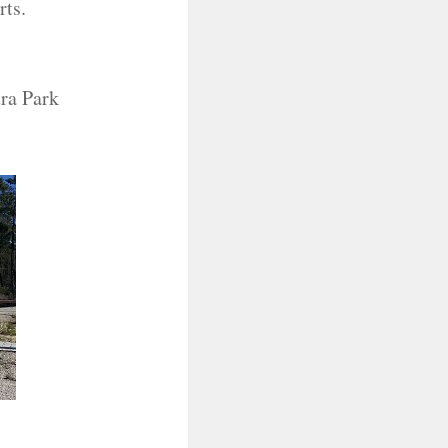
rts.
ura Park