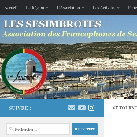
Accueil
La Région
L’Association
Les Activités
Parte
Skip to content
SUIVRE :
6E TOURNO
Rechercher :