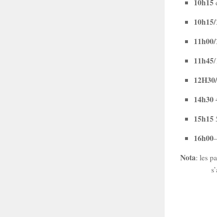
10h15
10h15
11h00
11h45
/
12H30
14h30
4
15h15
5
16h00
Nota
: les p
s