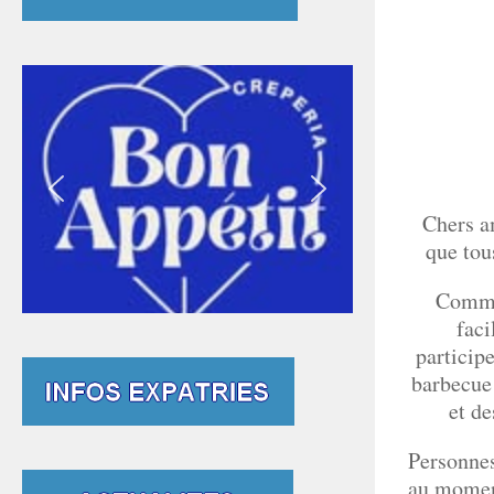
Chers a
que tou
Comme 
faci
particip
barbecue 
et de
Personnes
au moment