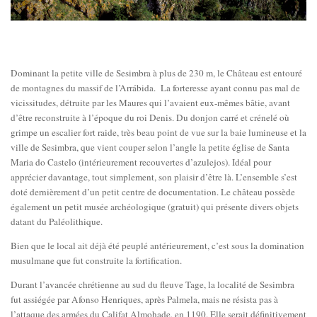
Dominant la petite ville de Sesimbra à plus de 230 m, le Château est entouré
de montagnes du massif de l’Arrábida. La forteresse ayant connu pas mal de
vicissitudes, détruite par les Maures qui l’avaient eux-mêmes bâtie, avant
d’être reconstruite à l’époque du roi Denis. Du donjon carré et crénelé où
grimpe un escalier fort raide, très beau point de vue sur la baie lumineuse et la
ville de Sesimbra, que vient couper selon l’angle la petite église de Santa
Maria do Castelo (intérieurement recouvertes d’azulejos). Idéal pour
apprécier davantage, tout simplement, son plaisir d’être là. L’ensemble s’est
doté dernièrement d’un petit centre de documentation. Le château possède
également un petit musée archéologique (gratuit) qui présente divers objets
datant du Paléolithique.
Bien que le local ait déjà été peuplé antérieurement, c’est sous la domination
musulmane que fut construite la fortification.
Durant l’avancée chrétienne au sud du fleuve Tage, la localité de Sesimbra
fut assiégée par Afonso Henriques, après Palmela, mais ne résista pas à
l’attaque des armées du Califat Almohade, en 1190. Elle serait définitivement