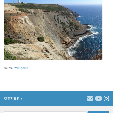
source:
wikiped
ia
SUIVRE :