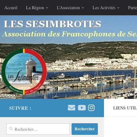
Accueil
La Région
L’Association
Les Activités
Parte
Skip to content
SUIVRE :
LIENS UTI
Rechercher :