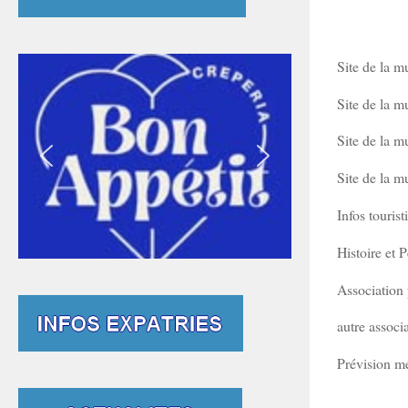
Site de la 
Site de la m
Site de la m
Site de la mu
Infos touris
Histoire et
Association 
autre associ
Prévision mé