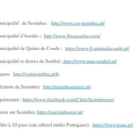
municipalité de Sesimbra :
http://www.cm-sesimbra.pt/
unicipalité d’Azeit
ã
o :
http://www.jfregazeitao.com/
unicipalité de Quinta de Conde :
https://www.jf-quintadoconde.pt/
nicipalité et district de Setubal :
http://www.mun-setubal.pt/
tiques:
http://visitsesimbra.pt/fr
 Pêcherie de Sesimbra:
http://sesimbraepeixe.pt/
partenaire :
https://www.facebook.com/ClubeSesimbrense/
ation sur Sesimbra:
https://osesimbrense.pt/
téo à 10 jours (site officiel météo Portugaise):
https://www.ipma.pt/