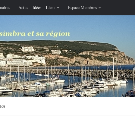
naires
Actus – Idées – Liens
Espace Membres
LES