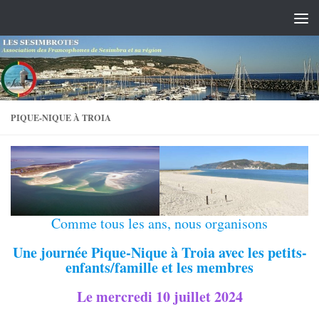
Skip to content
PIQUE-NIQUE À TROIA
Comme tous les ans, nous organisons
Une journée Pique-Nique à Troia avec les petits-
enfants/famille et les membres
Le mercredi 10 juillet
2024