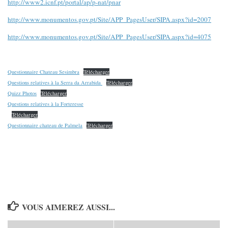
http://www2.icnf.pt/portal/ap/p-nat/pnar
http://www.monumentos.gov.pt/Site/APP_PagesUser/SIPA.aspx?id=2007
http://www.monumentos.gov.pt/Site/APP_PagesUser/SIPA.aspx?id=4075
Questionnaire Chateau Sesimbra
Télécharger
Questions relatives à la Serra da Arrabida
Télécharger
Quizz Photos
Télécharger
Questions relatives à la Forteresse
Télécharger
Questionnaire chateau de Palmela
Télécharger
VOUS AIMEREZ AUSSI...