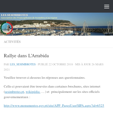
Skip to content
ACTIVITÉS
Rallye dans L’Arrabida
PAR
LES_SESIMBROTES
· PUBLIÉ
22 OCTOBRE 2018
· MIS À JOUR
26 MARS
2021
Veuillez trouver ci-dessous les réponses aux questionnaires.
Celle-ci pouvaient être trouvées dans certaines brochures, sites internet
(
sesimbrotes.pt
,
wikipédia
…. ) et principalement sur les sites officiels
gouvernementaux :
http://www.monumentos.gov.pt/site/APP_PagesUser/SIPA.aspx?id=6525