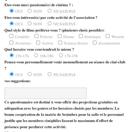
Etes-vous un(e) passionné(e) de cinéma ? :
OUI
NON
NE SAIS PAS
Etes-vous intéressé(e) par cette activité de l'association ?
OUI
NON
NE SAIS PAS
Quel style de films préférez-vous ? (plusieurs choix possible):
Comédie
Policier
Drame
historique
Western
Aventures
Action
Science-fiction
documentaire
Quel horaire vous conviendrait le mieux ?
15h-17h
16h-18h
17h-19h
Pensez-vous personnellement venir mensuellement au séance de ciné-club
?
OUI
NON
NE SAIS PAS
vos suggestions:
Ce questionnaire est destiné à vous offrir des projections gratuites en
adéquation avec les genres et les horaires choisis par les membres. La
bonne coopération de la mairie de Sesimbra pour la salle et le personnel
justifie que les membres cinéphiles fassent le maximum d'effort de
présence pour perdurer cette activité.