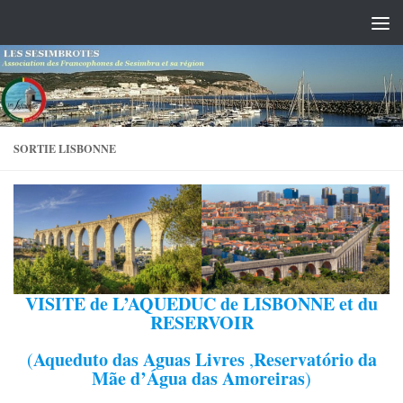
Skip to content
SORTIE LISBONNE
VISITE de L’AQUEDUC de LISBONNE
et du
RESERVOIR
Aqueduto das Aguas Livres
Reservatório da
(
,
Mãe d’Água das Amoreiras
)