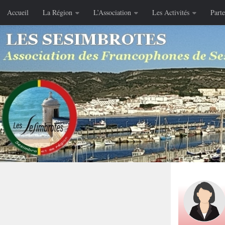
Accueil
La Région
L’Association
Les Activités
Parte
Skip to content