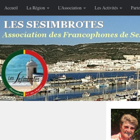
Accueil
La Région
L’Association
Les Activités
Parte
Skip to content