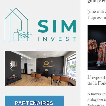
guidée en
(une autr
l’après-m
L’exposit
de la Fon
À travers un
dialoguent a
Balenciaga,