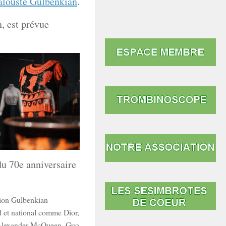
alouste Gulbenkian
.
n, est prévue
du 70e anniversaire
tion Gulbenkian
l et national comme Dior,
, Alexander McQueen, Guo