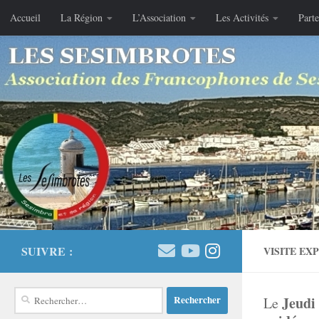
Accueil
La Région
L’Association
Les Activités
Parte
Skip to content
SUIVRE :
VISITE EX
Rechercher :
Jeudi
Le