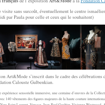
 français
Art&Mode
de l’exposition
à la
Fondation C
e visite sans surcoût, éventuellement le centre ismaélie
idi par Paula pour celle et ceux qui le souhaitent)
ion Art&Mode s’inscrit dans le cadre des célébrations 
dation Calouste Gulbenkian.
e expérience sensorielle immersive, une centaine d’œuvres de la Collec
vec 140 vêtements des figures majeures de la haute couture internationa
 Yves Saint Laurent, Versace, Jean-Paul Gaultier, Vivienne Westwood