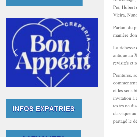
Pei, Hubert
Vieira, Nun
Partant du p
manière dont
La richesse 
antique au X
revisités et
Peintures, s
commentent, 
et les sensib
invitation à
textes ne dis
classique au
partagé le d