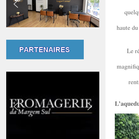
quelq
haute du 
Le r
magnifiqu
rent
L’aqued