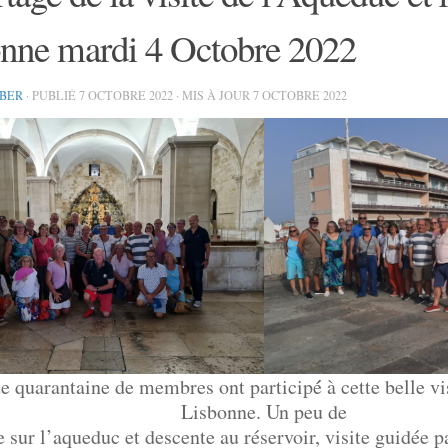
nne mardi 4 Octobre 2022
IBER
· PUBLIÉ
7 OCTOBRE 2022
· MIS À JOUR
7 OCTOBRE 2022
e quarantaine de membres ont participé́ à cette belle vi
Lisbonne. Un peu de
 sur l’aqueduc et descente au réservoir, visite guidée 