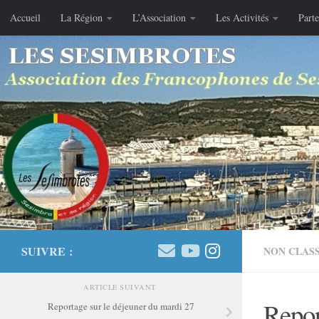
Accueil
La Région
L’Association
Les Activités
Parte
Skip to content
SUIVRE :
NON CLAS
ARTICLE SUIVANT
Repor
Reportage sur le déjeuner du mardi 27