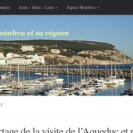
naires
Actus – Idées – Liens
Espace Membres
SÉ
tage de la visite de l’Aqueduc et 