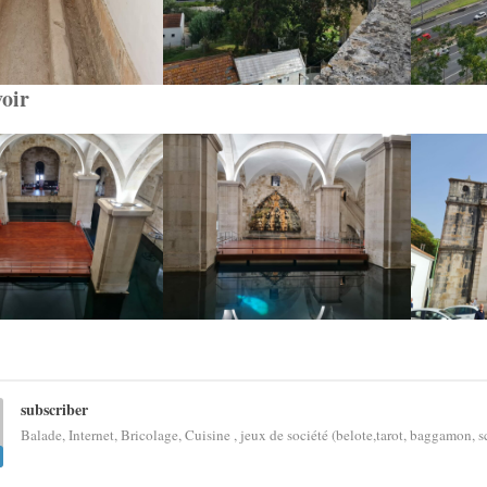
voir
subscriber
Balade, Internet, Bricolage, Cuisine , jeux de société (belote,tarot, baggamon, sc