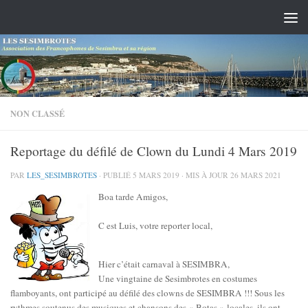
Skip to content
NON CLASSÉ
Reportage du défilé de Clown du Lundi 4 Mars 2019
PAR
LES_SESIMBROTES
· PUBLIÉ
5 MARS 2019
· MIS À JOUR
26 MARS 2021
Boa tarde Amigos,
C est Luis, votre reporter local,
Hier c’était carnaval à SESIMBRA,
Une vingtaine de Sesimbrotes en costumes
flamboyants, ont participé au défilé des clowns de SESIMBRA !!! Sous les
rythmes soutenus des musiques et chansons des « Botas » locales, ils ont