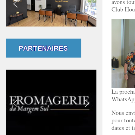
avons tou
Club Hous
La procha
WhatsAp
Nous envi
pour tout
dates et 