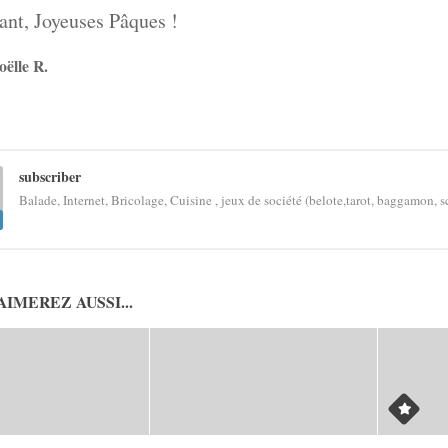
ant, Joyeuses Pâques !
oëlle
R.
subscriber
Balade, Internet, Bricolage, Cuisine , jeux de société (belote,tarot, baggamon, sc
AIMEREZ AUSSI...