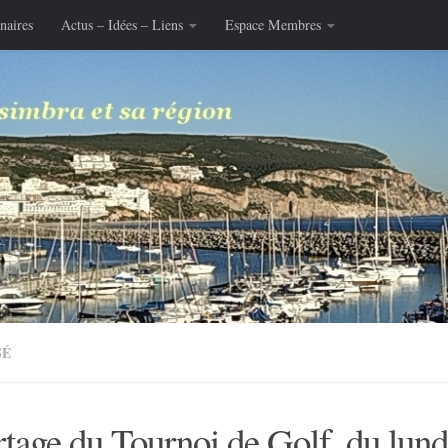
naires
Actus – Idées – Liens
Espace Membres
SÉ
tage du Tournoi de Golf, du lund