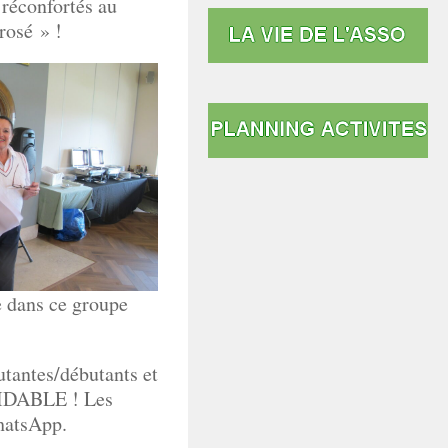
 réconfortés au
rosé » !
e dans ce groupe
tantes/débutants et
RMIDABLE ! Les
hatsApp.