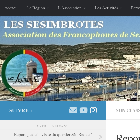
Accueil
La Région
L’Association
Les Activités
Parte
Skip to content
SUIVRE :
NON CLAS
ARTICLE SUIVANT
Repor
Reportage de la visite du quartier São Roque à