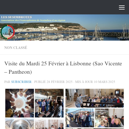
Skip to content
NON CLASSÉ
Visite du Mardi 25 Février à Lisbonne (Sao Vicente
– Pantheon)
PAR
SUBSCRIBER
· PUBLIÉ
28 FÉVRIER 2025
· MIS À JOUR
10 MARS 2025