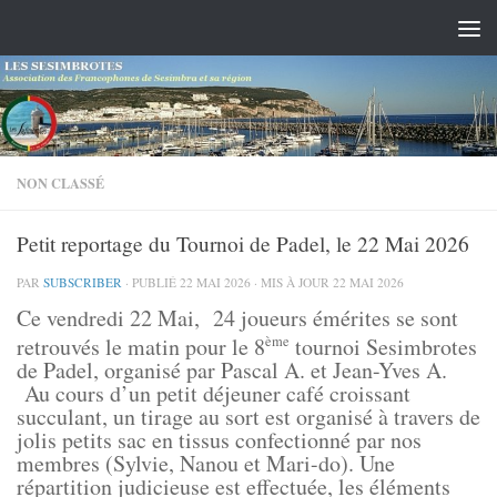
Skip to content
NON CLASSÉ
Petit reportage du Tournoi de Padel, le 22 Mai 2026
PAR
SUBSCRIBER
· PUBLIÉ
22 MAI 2026
· MIS À JOUR
22 MAI 2026
Ce vendredi 22 Mai, 24 joueurs émérites se sont
retrouvés le matin pour le 8
tournoi Sesimbrotes
ème
de Padel, organisé par Pascal A. et Jean-Yves A.
Au cours d’un petit déjeuner café croissant
succulant, un tirage au sort est organisé à travers de
jolis petits sac en tissus confectionné par nos
membres (Sylvie, Nanou et Mari-do). Une
répartition judicieuse est effectuée, les éléments