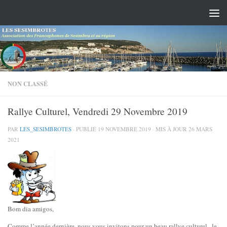
Skip to content
NON CLASSÉ
Rallye Culturel, Vendredi 29 Novembre 2019
PAR
LES_SESIMBROTES
· PUBLIÉ
19 NOVEMBRE 2019
· MIS À JOUR
26 MARS
2021
Bom dia amigos,
Comme l’année dernière, nous vous invitons pour un beau rallye culturel , le