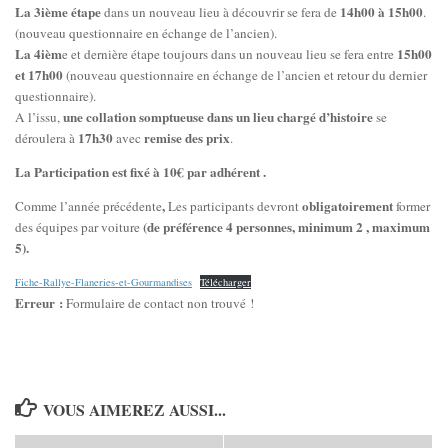
La 3ième étape
14h00 à 15h00
dans un nouveau lieu à découvrir se fera de
.
(nouveau questionnaire en échange de l’ancien).
La 4ièm
15h00
e et dernière étape toujours dans un nouveau lieu se fera entre
et 17h00
(nouveau questionnaire en échange de l’ancien et retour du dernier
questionnaire).
une collation somptueuse dans un lieu chargé d’histoire
A l’issu,
se
17h30
remise des prix
déroulera à
avec
.
La Participation est fixé à 10€ par adhérent .
,
obligatoirement
Comme l’année précédente
Les participants devront
former
(de préférence 4 personnes, minimum 2 , maximum
des équipes par voiture
5).
Fiche-Rallye-Flaneries-et-Gourmandises
Télécharger
Erreur :
Formulaire de contact non trouvé !
VOUS AIMEREZ AUSSI...