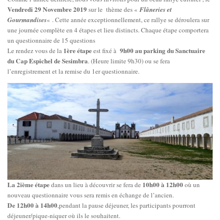
Vendredi 29 Novembre 2019
sur le thème des «
Flâneries et
Gourmandises
« . Cette année exceptionnellement, ce rallye se déroulera sur
une journée complète en 4 étapes et lieu distincts. Chaque étape comportera
un questionnaire de 15 questions
1ère étape
9h00 au parking du Sanctuaire
Le rendez vous de la
est fixé à
du Cap Espichel de Sesimbra
. (Heure limite 9h30) ou se fera
l’enregistrement et la remise du 1er questionnaire.
La 2ième étape
10h00 à 12h00
dans un lieu à découvrir se fera de
où un
nouveau questionnaire vous sera remis en échange de l’ancien.
De 12h00 à 14h00
,pendant la pause déjeuner, les participants pourront
déjeuner/pique-niquer où ils le souhaitent.