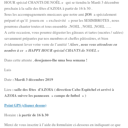
HOUR spécial CHANTS DE NOËL
«
qui se tiendra le Mardi 3 décembre
prochain à la salle des fêtes d’AZOIA à partir de 16 h 30 .
JOS
Sous les accompagnements musicaux que notre ami
a spécialement
préparé et qu’il jouera en » exclusivité » pour les SESIMBROTES , nous
pourrons chanter toutes et tous ensemble ..NOEL , NOEL ,NOEL …..
A cette occasion, vous pourrez déguster les gâteaux et tartes (sucrées / salées)
savamment préparées par nos membres et cheffes pâtissières, et bien
évidemment lever votre verre de l’amitié !
Alors , nous vous attendons en
nombre à ce » HAPPY HOUR spécial CHANTS de NOEL «
desejamos-lhe uma boa semana !
Dans cette attente ,
Luis
: Mardi 3 décembre 2019
Date
: salle des fêtes d’AZOIA ( direction Cabo Espitchel et arrivé à
Lieu
AZOIA suivre les panneaux » campo de futbol » )
Point GPS (cliquer dessus)
: à partir de 16 h 30
Horaire
Merci de vous inscrire à l’aide du formulaire ci-dessous en indiquant ce que