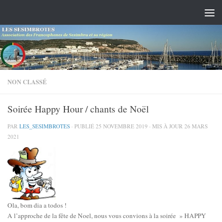
Skip to content
NON CLASSÉ
Soirée Happy Hour / chants de Noël
PAR
LES_SESIMBROTES
· PUBLIÉ
25 NOVEMBRE 2019
· MIS À JOUR
26 MARS
2021
Ola, bom dia a todos !
A l’approche de la fête de Noel, nous vous convions à la soirée » HAPPY