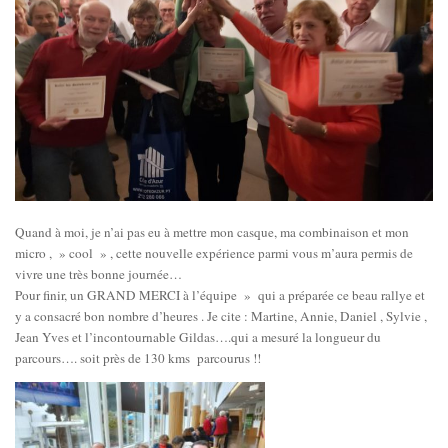
Quand à moi, je n’ai pas eu à mettre mon casque, ma combinaison et mon
micro , » cool » , cette nouvelle expérience parmi vous m’aura permis de
vivre une très bonne journée…
Pour finir, un GRAND MERCI à l’équipe » qui a préparée ce beau rallye et
y a consacré bon nombre d’heures . Je cite : Martine, Annie, Daniel , Sylvie ,
Jean Yves et l’incontournable Gildas….qui a mesuré la longueur du
parcours…. soit près de 130 kms parcourus !!