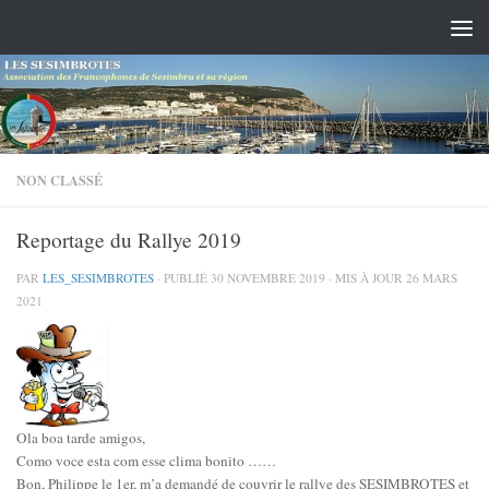
Skip to content
NON CLASSÉ
Reportage du Rallye 2019
PAR
LES_SESIMBROTES
· PUBLIÉ
30 NOVEMBRE 2019
· MIS À JOUR
26 MARS
2021
Ola boa tarde amigos,
Como voce esta com esse clima bonito ……
Bon, Philippe le 1er, m’a demandé de couvrir le rallye des SESIMBROTES et