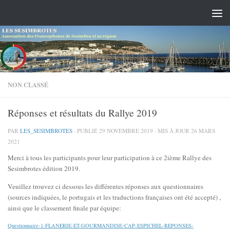
Skip to content
NON CLASSÉ
Réponses et résultats du Rallye 2019
PAR
LES_SESIMBROTES
· PUBLIÉ
29 NOVEMBRE 2019
· MIS À JOUR
26 MARS
2021
Merci à tous les participants pour leur participation à ce 2ième Rallye des
Sesimbrotes édition 2019.
Veuillez trouvez ci dessous les différentes réponses aux questionnaires
(sources indiquées, le portugais et les traductions françaises ont été accepté) ,
ainsi que le classement finale par équipe:
Questionnaire-1-FLANERIE-ET-GOURMANDISE-CAP-ESPICHEL-REPONSES-