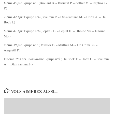
6ième
45 pts
Equipe n°1 (Brouard B. – Brouard P. – Sollier M. – Raphoz J.-
P.)
7ième
42.5pts
Equipe n°4 (Beaumin P. – Dias Santana M. – Horta A. – De
Bock J.)
8ieme
41.5pts
Equipe n°6 (Leplat J.L. – Leplat H. – Dhoine Mi. – Dhoine
Mo.)
9ième
39 pts
Equipe n°7 ( Mulliez E. – Mulliez M. – De Grimal S. –
Anquetil P.)
10ième
38.5 pts+subsidiaire
Equipe n°5 ( De Bock T. – Horta C. – Beaumin
A. – Dias Santana F.)
VOUS AIMEREZ AUSSI...