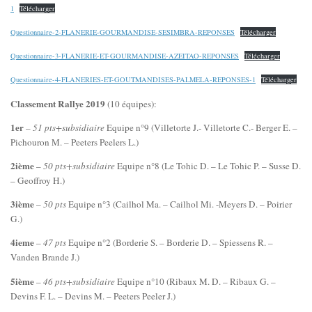
1
Télécharger
Questionnaire-2-FLANERIE-GOURMANDISE-SESIMBRA-REPONSES
Télécharger
Questionnaire-3-FLANERIE-ET-GOURMANDISE-AZEITAO-REPONSES
Télécharger
Questionnaire-4-FLANERIES-ET-GOUTMANDISES-PALMELA-REPONSES-1
Télécharger
Classement Rallye 2019
(10 équipes):
1er
–
51 pts+subsidiaire
Equipe n°9 (Villetorte J.- Villetorte C.- Berger E. –
Pichouron M. – Peeters Peelers L.)
2ième
–
50 pts+subsidiaire
Equipe n°8 (Le Tohic D. – Le Tohic P. – Susse D.
– Geoffroy H.)
3ième
–
50 pts
Equipe n°3 (Cailhol Ma. – Cailhol Mi. -Meyers D. – Poirier
G.)
4ieme
–
47 pts
Equipe n°2 (Borderie S. – Borderie D. – Spiessens R. –
Vanden Brande J.)
5ième
–
46 pts+subsidiaire
Equipe n°10 (Ribaux M. D. – Ribaux G. –
Devins F. L. – Devins M. – Peeters Peeler J.)